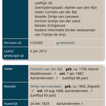
Leeftijd: 85
Overlijdensplaats: Alphen aan den Rijn
Vader Cornelis van der Bijl
Moeder Dirkje van Leeuwen
Partner Grietje van der Leest
Relatie: Echtgenoot
Nadere informatie Eerder weduwnaar
van Trijntje de Grijs
Persoon-ID
I125305
groeneveld
Laatst
6 jan 2013
gewijzigd op
Vader
Cornelis van der Bijl
,
geb.
ca. 1799, Noord-
Waddinxveen
ovl.
7 apr 1887,
Aarlanderveen
(Leeftijd 88 jaar)
Moeder
Dirkje van Leeuwen
,
geb.
ca. 1805, Zegveld
ovl.
29 aug 1888, Aarlanderveen
(Leeftijd 83 jaar)
Huwelijk
24 dec 1829
Aarlanderveen