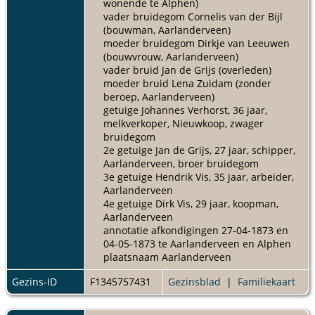
wonende te Alphen)
vader bruidegom Cornelis van der Bijl
(bouwman, Aarlanderveen)
moeder bruidegom Dirkje van Leeuwen
(bouwvrouw, Aarlanderveen)
vader bruid Jan de Grijs (overleden)
moeder bruid Lena Zuidam (zonder
beroep, Aarlanderveen)
getuige Johannes Verhorst, 36 jaar,
melkverkoper, Nieuwkoop, zwager
bruidegom
2e getuige Jan de Grijs, 27 jaar, schipper,
Aarlanderveen, broer bruidegom
3e getuige Hendrik Vis, 35 jaar, arbeider,
Aarlanderveen
4e getuige Dirk Vis, 29 jaar, koopman,
Aarlanderveen
annotatie afkondigingen 27-04-1873 en
04-05-1873 te Aarlanderveen en Alphen
plaatsnaam Aarlanderveen
Gezins-ID
F1345757431
Gezinsblad
|
Familiekaart