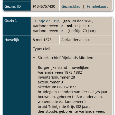
Gezins-ID
F1345757430
Gezinsblad
|
Familiekaart
Gezin 1
Trijntje de Grijs
,
geb.
20 dec 1840,
Aarlanderveen
ovl.
12 jul 1911,
Aarlanderveen
(Leeftijd 70 jaar)
Huwelijk
8 mei 1873
Aarlanderveen
Type: civil
Streekarchief Rijnlands Midden:
Burgerlijke stand - huwelijken
Aarlanderveen 1873-1882
inventarisnummer 28
aktenummer 9
aktedatum 08-05-1873
bruidegom Leendert van der Bijl (28 jaar,
bouwman, geboren te Aarlanderveen,
wonende te Aarlanderveen)
bruid Trijntje de Grijs (32 jaar,
dienstbode, geboren te Aarlanderveen,