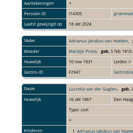
Aantekeningen
Persoon-ID
I14305
groeneve
Laatst gewijzigd op
18 okt 2024
Vader
Adrianus Jacobus van Hoeken
,
Moeder
Marijtje Provo
,
geb.
5 feb 1810
Huwelijk
10 nov 1831
Leiden
Gezins-ID
F2947
Gezinsbl
Gezin
Lucretia van der Gugten
,
geb.
2
Huwelijk
16 okt 1867
Den Haa
Type: civil
Kinderen
1.
Adrianus Jakobus van Hoek