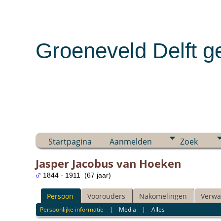
Groeneveld Delft g
Startpagina
Aanmelden
Zoek
Jasper Jacobus van Hoeken
1844 - 1911 (67 jaar)
Persoon
Voorouders
Nakomelingen
Verwa
Persoonlijke informatie
|
Media
|
Alles