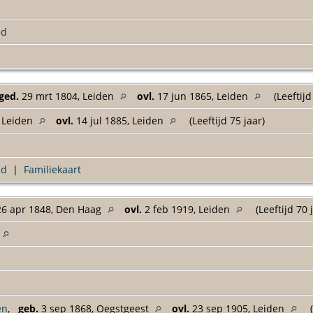
ld
ged.
29 mrt 1804, Leiden
ovl.
17 jun 1865, Leiden
(Leeftijd
, Leiden
ovl.
14 jul 1885, Leiden
(Leeftijd 75 jaar)
ad
|
Familiekaart
6 apr 1848, Den Haag
ovl.
2 feb 1919, Leiden
(Leeftijd 70 
g
en
,
geb.
3 sep 1868, Oegstgeest
ovl.
23 sep 1905, Leiden
(