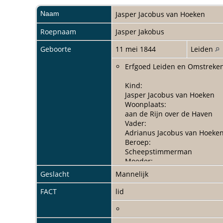
Naam
Jasper Jacobus
van Hoeken
Roepnaam
Jasper Jakobus
Geboorte
11 mei 1844
Leiden
Erfgoed Leiden en Omstreken
Kind:
Jasper Jacobus van Hoeken
Woonplaats:
aan de Rijn over de Haven
Vader:
Adrianus Jacobus van Hoeke
Beroep:
Scheepstimmerman
Moeder:
Marijtje Provo
Geslacht
Mannelijk
Beroep:
zonder
FACT
lid
Gebeurtenis:
Geboorte