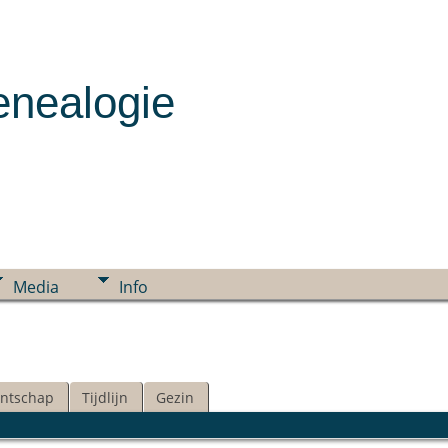
enealogie
Media
Info
ntschap
Tijdlijn
Gezin