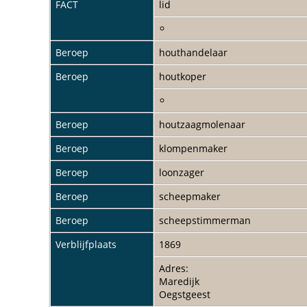
FACT
lid
Datum:
zaterdag 11 mei 1844
Gebeurtenisplaats:
Leiden
Beroep
houthandelaar
Plaats instelling:
Leiden
Beroep
houtkoper
Collectiegebied:
Zuid-Holland
Archief:
516
Beroep
houtzaagmolenaar
Registratienummer:
Beroep
klompenmaker
4705
Aktenummer:
Beroep
loonzager
558
Akteplaats:
Beroep
scheepmaker
Leiden
Collectie:
Beroep
scheepstimmerman
Archiefnaam: Archief van de 
Boek:
Verblijfplaats
1869
Geboorten 1844. Gesplitst.
Adres:
Maredijk
Oegstgeest