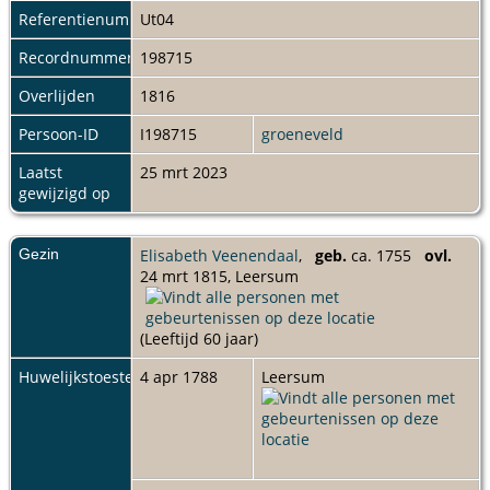
Referentienummer
Ut04
Recordnummer
198715
Overlijden
1816
Persoon-ID
I198715
groeneveld
Laatst
25 mrt 2023
gewijzigd op
Gezin
Elisabeth Veenendaal
,
geb.
ca. 1755
ovl.
24 mrt 1815, Leersum
(Leeftijd 60 jaar)
Huwelijkstoestemming
4 apr 1788
Leersum