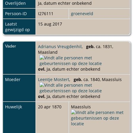
Overlijden
Ja, datum echter onbekend
Persoon-ID
I276111
groeneveld
Laatst
15 aug 2017
gewijzigd op
Vader
Adrianus Vreugdenhil
,
geb.
ca. 1831,
Maasland
ovl.
Ja, datum echter onbekend
Moeder
Leentje Mostert
,
geb.
ca. 1840, Maassluis
ovl.
Ja, datum echter onbekend
Huwelijk
20 apr 1870
Maassluis