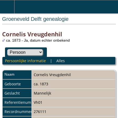
Groeneveld Delft genealogie
Cornelis Vreugdenhil
ca. 1873 - Ja, datum echter onbekend
Persoonlijke informatie
|
Alles
Naam
Cornelis
Vreugdenhil
Geboorte
ca. 1873
Geslacht
Mannelijk
Referentienummer
Vh01
Recordnummer
276111