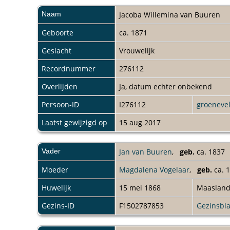
Naam
Jacoba Willemina
van Buuren
Geboorte
ca. 1871
Geslacht
Vrouwelijk
Recordnummer
276112
Overlijden
Ja, datum echter onbekend
Persoon-ID
I276112
groeneve
Laatst gewijzigd op
15 aug 2017
Vader
Jan van Buuren
,
geb.
ca. 183
Moeder
Magdalena Vogelaar
,
geb.
ca.
Huwelijk
15 mei 1868
Maaslan
Gezins-ID
F1502787853
Gezinsbl