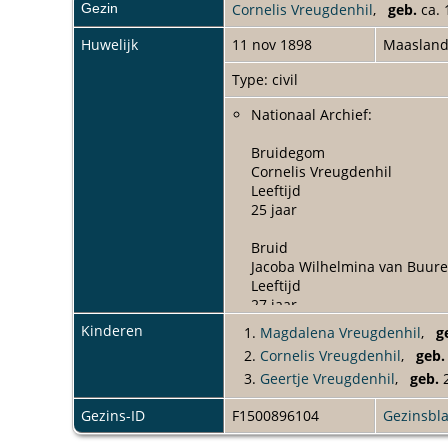
Gezin
Cornelis Vreugdenhil
,
geb.
ca.
Huwelijk
11 nov 1898
Maaslan
Type: civil
Nationaal Archief:
Bruidegom
Cornelis Vreugdenhil
Leeftijd
25 jaar
Bruid
Jacoba Wilhelmina van Buur
Leeftijd
27 jaar
Kinderen
1.
Magdalena Vreugdenhil
,
g
Vader van de bruidegom
2.
Cornelis Vreugdenhil
,
geb.
Adrianus Vreugdenhil
3.
Geertje Vreugdenhil
,
geb.
2
Moeder van de bruidegom
Leentje Mostert
Gezins-ID
F1500896104
Gezinsbl
Vader van de bruid