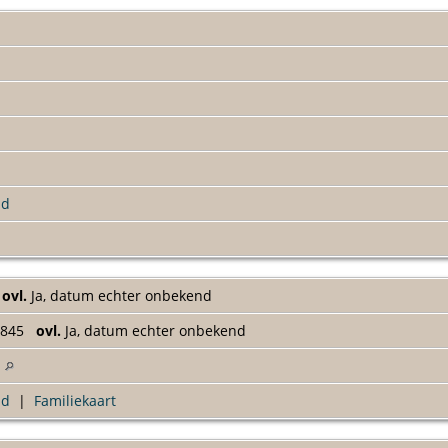
ld
7
ovl.
Ja, datum echter onbekend
 1845
ovl.
Ja, datum echter onbekend
d
ad
|
Familiekaart