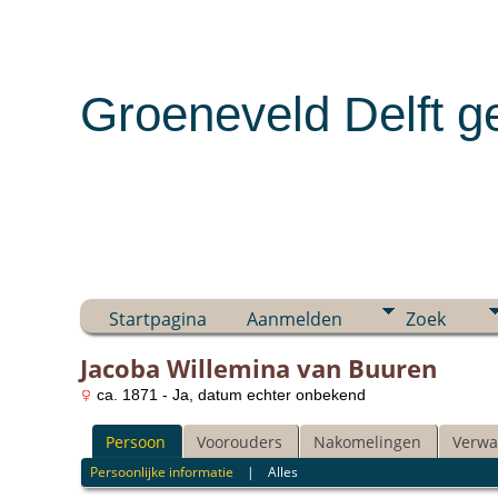
Groeneveld Delft g
Startpagina
Aanmelden
Zoek
Jacoba Willemina van Buuren
ca. 1871 - Ja, datum echter onbekend
Persoon
Voorouders
Nakomelingen
Verwa
Persoonlijke informatie
|
Alles