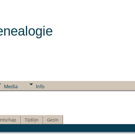
enealogie
Media
Info
ntschap
Tijdlijn
Gezin