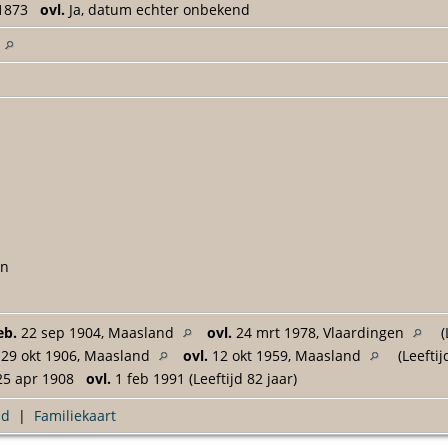
 1873
ovl.
Ja, datum echter onbekend
d
en
eb.
22 sep 1904, Maasland
ovl.
24 mrt 1978, Vlaardingen
(
29 okt 1906, Maasland
ovl.
12 okt 1959, Maasland
(Leeftij
5 apr 1908
ovl.
1 feb 1991 (Leeftijd 82 jaar)
ad
|
Familiekaart