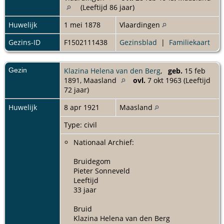
(Leeftijd 86 jaar)
Huwelijk
1 mei 1878
Vlaardingen
Gezins-ID
F1502111438
Gezinsblad
|
Familiekaart
Gezin
Klazina Helena van den Berg
,
geb.
15 feb
1891, Maasland
ovl.
7 okt 1963 (Leeftijd
72 jaar)
Huwelijk
8 apr 1921
Maasland
Type: civil
Nationaal Archief:
Bruidegom
Pieter Sonneveld
Leeftijd
33 jaar
Bruid
Klazina Helena van den Berg