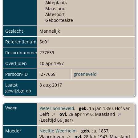
Akteplaats
Maasland
Aktesoort
Geboorteakte
Geslacht
Mannelijk
Referentienummer
So01
Recordnummer
277659
Overlijden
10 apr 1957
Persoon-ID
I277659
groeneveld
Laatst
8 aug 2017
gewijzigd op
Vader
Pieter Sonneveld
,
geb.
15 jan 1850, Hof van
Delft
ovl.
28 apr 1916, Maasland
(Leeftijd 66 jaar)
Moeder
Neeltje Weerheim
,
geb.
ca. 1857,
Vlaardingen
ovl.
28 feb 1943, Maasland