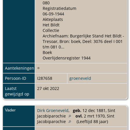
080
Registratiedatum
06-09-1944
Akteplaats
Het Bildt
Collectie
Archiefnaam: Burgerlijke Stand Het Bildt -
Tresoar, Bron: boek, Deel: 3076 deel I 001
t/m 081 0...
Boek
Overlijdensregister 1944
Aantekeningen
Persoon-ID
I287658
groeneveld
Laatst
27 okt 2022
gewijzigd op
Vader
Dirk Groeneveld
,
geb.
12 dec 1881, Sint
Jacobiparochie
ovl.
2 mrt 1970, Sint
Jacobiparochie
(Leeftijd 88 jaar)