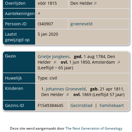
Overlijden
vóór 1815
Den Helder
Aantekeningen
Persoon-ID
I340907
groeneveld
Laatst
5 jan 2020
gewijzigd op
Gezin
Grietje Jongkees
,
ged.
1 aug 1784, Den
Helder
ovl.
1 jun 1850, Amsterdam
(Leeftijd ~ 65 jaar)
Huwelijk
Type: civil
Kinderen
1.
Johannes Groneveld
,
geb.
21 apr 1811,
Den Helder
ovl.
1869 (Leeftijd 57 jaar)
Gezins-ID
F1549384645
Gezinsblad
|
Familiekaart
Deze site werd aangemaakt door
The Next Generation of Genealogy