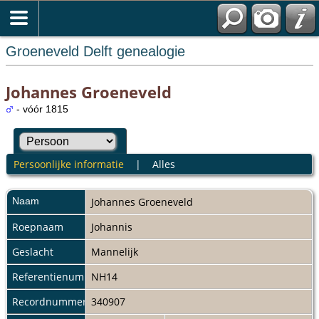
Groeneveld Delft genealogie
Johannes Groeneveld
- vóór 1815
Persoonlijke informatie
|
Alles
Naam
Johannes
Groeneveld
Roepnaam
Johannis
Geslacht
Mannelijk
Referentienummer
NH14
Recordnummer
340907