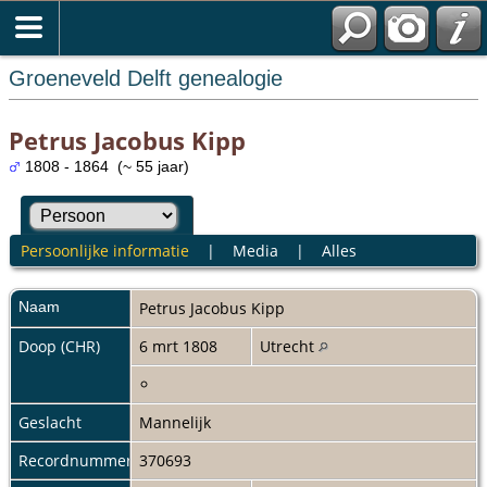
Groeneveld Delft genealogie
Petrus Jacobus Kipp
1808 - 1864 (~ 55 jaar)
Persoonlijke informatie
|
Media
|
Alles
Naam
Petrus Jacobus
Kipp
Doop (CHR)
6 mrt 1808
Utrecht
Geslacht
Mannelijk
Recordnummer
370693