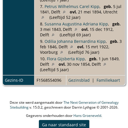
7.
Petrus Wilhelmus Carel Kipp
,
geb.
5 jul
1841, Delft
ovl.
21 mei 1894, Utrecht
(Leeftijd 52 jaar)
8.
Susanna Augustina Adriana Kipp
,
geb.
3 mei 1843, Delft
ovl.
15 dec 1912,
Delft
(Leeftijd 69 jaar)
9.
Odilia Johanna Bernardina Kipp
,
geb.
3
feb 1846, Delft
ovl.
15 mrt 1922,
Voorburg
(Leeftijd 76 jaar)
10.
Flora Gijsberta Kipp
,
geb.
1 jun 1849,
Delft
ovl.
30 nov 1854, Delft
(Leeftijd 5 jaar)
Gezins-ID
F1568554096
Gezinsblad
|
Familiekaart
Deze site werd aangemaakt door
The Next Generation of Genealogy
Sitebuilding
v. 15.0.2, geschreven door Darrin Lythgoe © 2001-2026.
Gegevens onderhouden door
Hans Groeneveld
.
Ga naar standaard site