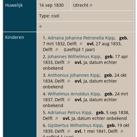
Huwelijk
16 sep 1830
Utrecht
Type: civil
Kinderen
1.
Adriana Johanna Petronella Kipp
,
geb.
7 mrt 1832, Delft
ovl.
27 aug 1833,
Delft
(Leeftijd 1 jaar)
2.
Johannes Wilhelmus Kipp
,
geb.
17 apr
1833, Delft
ovl.
Ja, datum echter
onbekend
3.
Anthonius Johannes Kipp
,
geb.
24 okt
1834, Delft
ovl.
Ja, datum echter
onbekend
4.
Wilhelmus Arnoldus Kipp
,
geb.
24 mrt
1837, Delft
ovl.
Ja, datum echter
onbekend
5.
Adrianus Petrus Kipp
,
geb.
5 sep 1838,
Delft
ovl.
Ja, datum echter onbekend
6.
Gijsbertus Wilhelmus Kipp
,
geb.
19 okt
1839, Delft
ovl.
1 mei 1841, Delft
(Leeftijd 1 jaar)