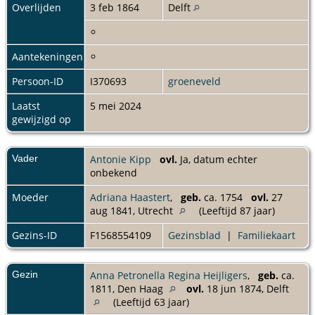
Overlijden
3 feb 1864
Delft
Aantekeningen
Persoon-ID
I370693
groeneveld
Laatst
5 mei 2024
gewijzigd op
Vader
Antonie Kipp
ovl.
Ja, datum echter
onbekend
Moeder
Adriana Haastert
,
geb.
ca. 1754
ovl.
27
aug 1841, Utrecht
(Leeftijd 87 jaar)
Gezins-ID
F1568554109
Gezinsblad
|
Familiekaart
Gezin
Anna Petronella Regina Heijligers
,
geb.
ca.
1811, Den Haag
ovl.
18 jun 1874, Delft
(Leeftijd 63 jaar)