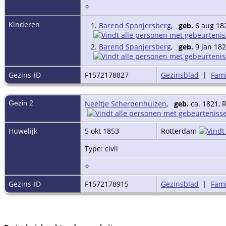
Kinderen
1.
Barend Spanjersberg
,
geb.
6 aug 18
2.
Barend Spanjersberg
,
geb.
9 jan 18
Gezins-ID
F1572178827
Gezinsblad
|
Fami
Gezin 2
Neeltje Scherpenhuizen
,
geb.
ca. 1821,
Huwelijk
5 okt 1853
Rotterdam
Type: civil
Gezins-ID
F1572178915
Gezinsblad
|
Fami