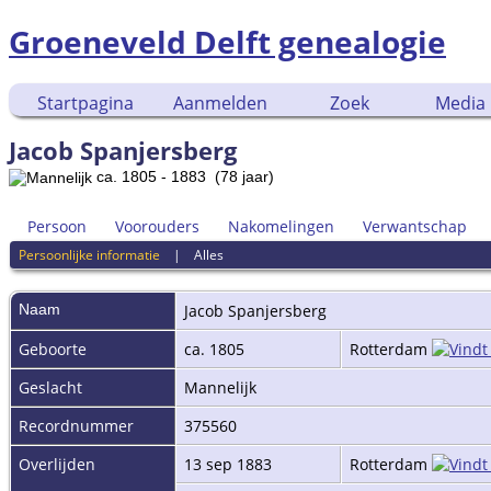
Groeneveld Delft genealogie
Startpagina
Aanmelden
Zoek
Media
Jacob Spanjersberg
ca. 1805 - 1883 (78 jaar)
Persoon
Voorouders
Nakomelingen
Verwantschap
Persoonlijke informatie
|
Alles
Naam
Jacob
Spanjersberg
Geboorte
ca. 1805
Rotterdam
Geslacht
Mannelijk
Recordnummer
375560
Overlijden
13 sep 1883
Rotterdam