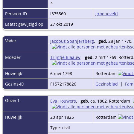
Persoon-ID
I375560
groeneveld
Laatst gewijzigd op
27 okt 2019
Vader
Jacobus Spanjersberg
,
ged.
28 jan 1770,
Moeder
Trijntje Blaauw
,
ged.
2 mrt 1769, Rotte
Huwelijk
6 mei 1798
Rotterdam
Gezins-ID
F1572178826
Gezinsblad
|
Fami
Gezin 1
Eva Houwers
,
geb.
ca. 1802, Rotterdam
Huwelijk
20 apr 1825
Rotterdam
Type: civil