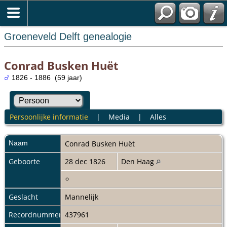
Groeneveld Delft genealogie
Conrad Busken Huët
1826 - 1886 (59 jaar)
Persoonlijke informatie
|
Media
|
Alles
Naam
Conrad
Busken Huët
Geboorte
28 dec 1826
Den Haag
Geslacht
Mannelijk
Recordnummer
437961