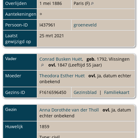
Overlijden
1 mei 1886
Paris (F)
Aantekeningen
Persoon-ID
I437961
groeneveld
Laatst
25 mrt 2021
gewijzigd op
Vader
Conrad Busken Huët
,
geb.
1792, Vlissingen
ovl.
1847 (Leeftijd 55 jaar)
Moeder
Theodora Esther Huët
ovl.
Ja, datum echter
onbekend
Gezins-ID
F1616596450
Gezinsblad
|
Familiekaart
Gezin
Anna Dorothée van der Tholl
ovl.
Ja, datum
echter onbekend
Huwelijk
1859
Type: civil