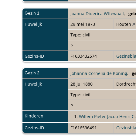
Gezin 1
Joanna Diderica Wttewaall
,
geb
Huwelijk
29 mei 1873
Houten
Type: civil
Gezins-ID
F1633432574
Gezinsbl
Gezin 2
Johanna Cornelia de Koning
,
g
Huwelijk
28 jul 1880
Dordrech
Type: civil
Kinderen
1.
Willem Pieter Jacob Henri C
Gezins-ID
F1616596491
Gezinsbl