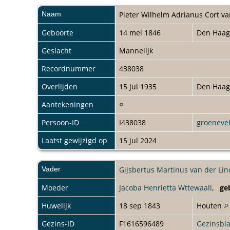
Naam
Pieter Wilhelm Adrianus
Cort va
Geboorte
14 mei 1846
Den Haa
Geslacht
Mannelijk
Recordnummer
438038
Overlijden
15 jul 1935
Den Haa
Aantekeningen
Persoon-ID
I438038
groeneve
Laatst gewijzigd op
15 jul 2024
Vader
Gijsbertus Martinus van der Li
Moeder
Jacoba Henrietta Wttewaall
,
ge
Huwelijk
18 sep 1843
Houten
Gezins-ID
F1616596489
Gezinsbl