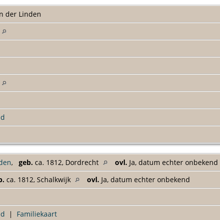
n der Linden
g
g
ld
nden
,
geb.
ca. 1812, Dordrecht
ovl.
Ja, datum echter onbekend
b.
ca. 1812, Schalkwijk
ovl.
Ja, datum echter onbekend
ad
|
Familiekaart