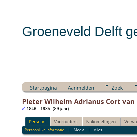
Groeneveld Delft g
Startpagina
Aanmelden
Zoek
Pieter Wilhelm Adrianus Cort van
1846 - 1935 (89 jaar)
Persoon
Voorouders
Nakomelingen
Verwa
Persoonlijke informatie
|
Media
|
Alles