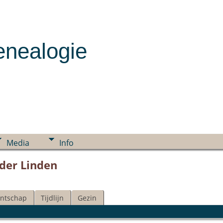
enealogie
Media
Info
 der Linden
ntschap
Tijdlijn
Gezin