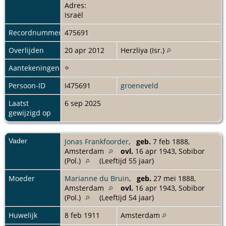
Adres:
Israël
Recordnummer
475691
Overlijden
20 apr 2012
Herzliya (Isr.)
Aantekeningen
Persoon-ID
I475691
groeneveld
Laatst
6 sep 2025
gewijzigd op
Vader
Jonas Frankfoorder
,
geb.
7 feb 1888,
Amsterdam
ovl.
16 apr 1943, Sobibor
(Pol.)
(Leeftijd 55 jaar)
Moeder
Marianne du Bruin
,
geb.
27 mei 1888,
Amsterdam
ovl.
16 apr 1943, Sobibor
(Pol.)
(Leeftijd 54 jaar)
Huwelijk
8 feb 1911
Amsterdam