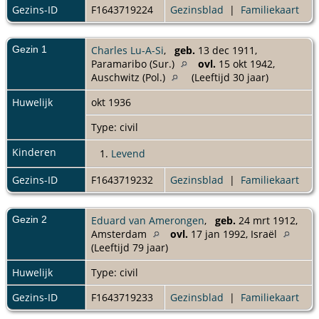
Gezins-ID
F1643719224
Gezinsblad
|
Familiekaart
Gezin 1
Charles Lu-A-Si
,
geb.
13 dec 1911,
Paramaribo (Sur.)
ovl.
15 okt 1942,
Auschwitz (Pol.)
(Leeftijd 30 jaar)
Huwelijk
okt 1936
Type: civil
Kinderen
1.
Levend
Gezins-ID
F1643719232
Gezinsblad
|
Familiekaart
Gezin 2
Eduard van Amerongen
,
geb.
24 mrt 1912,
Amsterdam
ovl.
17 jan 1992, Israël
(Leeftijd 79 jaar)
Huwelijk
Type: civil
Gezins-ID
F1643719233
Gezinsblad
|
Familiekaart