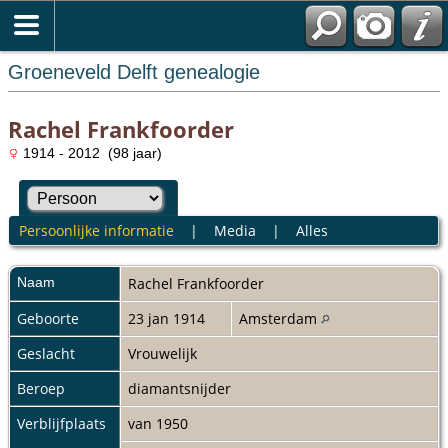
Groeneveld Delft genealogie
Rachel Frankfoorder
1914 - 2012 (98 jaar)
Persoonlijke informatie
|
Media
|
Alles
Naam
Rachel
Frankfoorder
Geboorte
23 jan 1914
Amsterdam
Geslacht
Vrouwelijk
Beroep
diamantsnijder
Verblijfplaats
van 1950