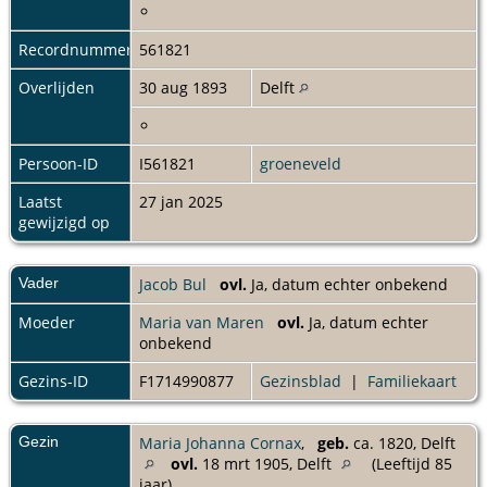
Recordnummer
561821
Overlijden
30 aug 1893
Delft
Persoon-ID
I561821
groeneveld
Laatst
27 jan 2025
gewijzigd op
Vader
Jacob Bul
ovl.
Ja, datum echter onbekend
Moeder
Maria van Maren
ovl.
Ja, datum echter
onbekend
Gezins-ID
F1714990877
Gezinsblad
|
Familiekaart
Gezin
Maria Johanna Cornax
,
geb.
ca. 1820, Delft
ovl.
18 mrt 1905, Delft
(Leeftijd 85
jaar)