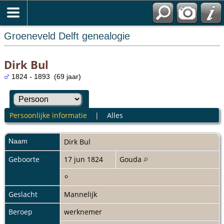
Groeneveld Delft genealogie
Dirk Bul
1824 - 1893 (69 jaar)
Persoonlijke informatie
|
Alles
Naam
Dirk
Bul
Geboorte
17 jun 1824
Gouda
Geslacht
Mannelijk
Beroep
werknemer