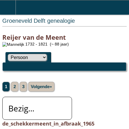
Groeneveld Delft genealogie
Reijer van de Meent
1732 - 1821 (~ 88 jaar)
1
2
3
Volgende»
Bezig...
de_schekkermeent_in_afbraak_1965