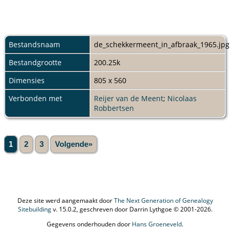
Bestandsnaam
de_schekkermeent_in_afbraak_1965.jpg
Bestandgrootte
200.25k
Dimensies
805 x 560
Verbonden met
Reijer van de Meent
;
Nicolaas
Robbertsen
1
2
3
Volgende»
Deze site werd aangemaakt door
The Next Generation of Genealogy
Sitebuilding
v. 15.0.2, geschreven door Darrin Lythgoe © 2001-2026.
Gegevens onderhouden door
Hans Groeneveld
.