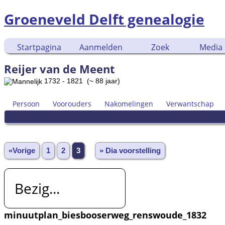
Groeneveld Delft genealogie
Startpagina
Aanmelden
Zoek
Media
Reijer van de Meent
1732 - 1821 (~ 88 jaar)
Persoon
Voorouders
Nakomelingen
Verwantschap
«Vorige
1
2
3
» Dia voorstelling
Bezig...
minuutplan_biesbooserweg_renswoude_1832