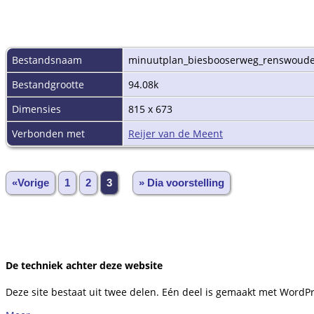
Bestandsnaam
minuutplan_biesbooserweg_renswoude
Bestandgrootte
94.08k
Dimensies
815 x 673
Verbonden met
Reijer van de Meent
«Vorige
1
2
3
» Dia voorstelling
De techniek achter deze website
Deze site bestaat uit twee delen. Eén deel is gemaakt met WordP