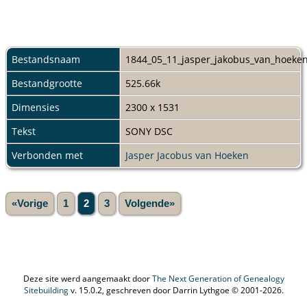
Bestandsnaam
1844_05_11_jasper_jakobus_van_hoeken_
Bestandgrootte
525.66k
Dimensies
2300 x 1531
Tekst
SONY DSC
Verbonden met
Jasper Jacobus van Hoeken
«Vorige
1
2
3
Volgende»
Deze site werd aangemaakt door
The Next Generation of Genealogy
Sitebuilding
v. 15.0.2, geschreven door Darrin Lythgoe © 2001-2026.