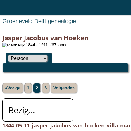
Groeneveld Delft genealogie
Jasper Jacobus van Hoeken
1844 - 1911 (67 jaar)
«Vorige
1
2
3
Volgende»
Bezig...
1844_05_11_jasper_jakobus_van_hoeken_villa_mar