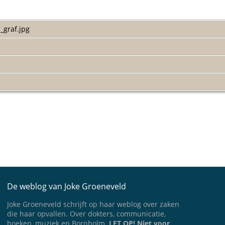
_graf.jpg
De weblog van Joke Groeneveld
Joke Groeneveld schrijft op haar weblog over zaken
die haar opvallen. Over dokters, communicatie,
boeken, muziek en Bornholm.
LET OP! Niet voor