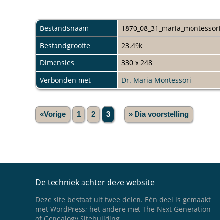
Bestandsnaam
1870_08_31_maria_montessori
Bestandgrootte
23.49k
Dimensies
330 x 248
Verbonden met
Dr. Maria Montessori
«Vorige
1
2
3
» Dia voorstelling
De techniek achter deze website
Deze site bestaat uit twee delen. Eén deel is gemaakt
met WordPress; het andere met The Next Generation
of Genealogy Sitebuilding.