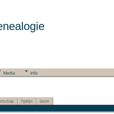
enealogie
Media
Info
ntschap
Tijdlijn
Gezin