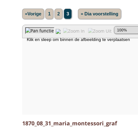
«Vorige
1
2
3
» Dia voorstelling
1870_08_31_maria_montessori_graf