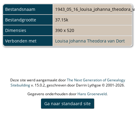
Bestandsnaam
1943_05_16_louisa_johanna_theodora_v
Bestandgrootte
37.15k
Dimensies
390 x 520
Verbonden met
Louisa Johanna Theodora van Dort
Deze site werd aangemaakt door
The Next Generation of Genealogy
Sitebuilding
v. 15.0.2, geschreven door Darrin Lythgoe © 2001-2026.
Gegevens onderhouden door
Hans Groeneveld
.
Ga naar standaard site