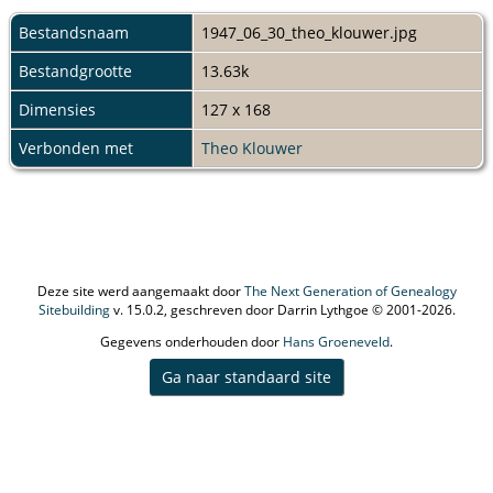
Bestandsnaam
1947_06_30_theo_klouwer.jpg
Bestandgrootte
13.63k
Dimensies
127 x 168
Verbonden met
Theo Klouwer
Deze site werd aangemaakt door
The Next Generation of Genealogy
Sitebuilding
v. 15.0.2, geschreven door Darrin Lythgoe © 2001-2026.
Gegevens onderhouden door
Hans Groeneveld
.
Ga naar standaard site