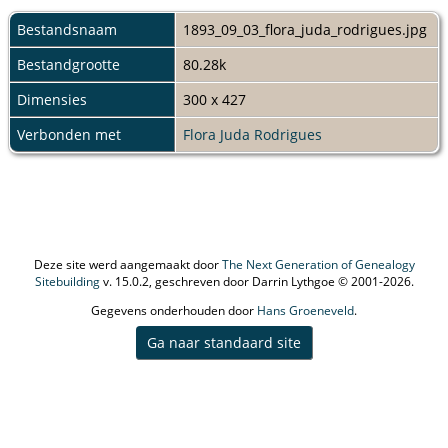
Bestandsnaam
1893_09_03_flora_juda_rodrigues.jpg
Bestandgrootte
80.28k
Dimensies
300 x 427
Verbonden met
Flora Juda Rodrigues
Deze site werd aangemaakt door
The Next Generation of Genealogy
Sitebuilding
v. 15.0.2, geschreven door Darrin Lythgoe © 2001-2026.
Gegevens onderhouden door
Hans Groeneveld
.
Ga naar standaard site