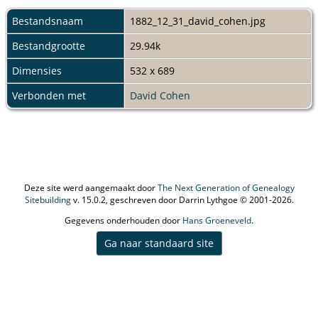
Bestandsnaam
1882_12_31_david_cohen.jpg
Bestandgrootte
29.94k
Dimensies
532 x 689
Verbonden met
David Cohen
Deze site werd aangemaakt door
The Next Generation of Genealogy
Sitebuilding
v. 15.0.2, geschreven door Darrin Lythgoe © 2001-2026.
Gegevens onderhouden door
Hans Groeneveld
.
Ga naar standaard site