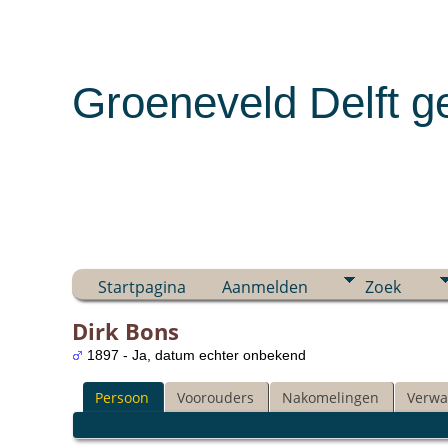
Groeneveld Delft g
Startpagina
Aanmelden
Zoek
Dirk Bons
1897 - Ja, datum echter onbekend
Persoon
Voorouders
Nakomelingen
Verwa