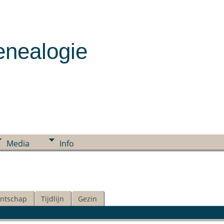
enealogie
Media
Info
ntschap
Tijdlijn
Gezin