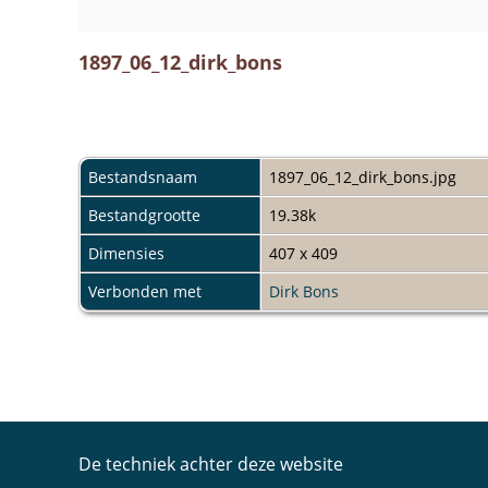
1897_06_12_dirk_bons
Bestandsnaam
1897_06_12_dirk_bons.jpg
Bestandgrootte
19.38k
Dimensies
407 x 409
Verbonden met
Dirk Bons
De techniek achter deze website