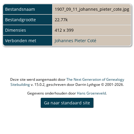
Bestandsnaam
1907_09_11_johannes_pieter_cote.jpg
Bestandgrootte
22.77k
Dimensies
412 x 399
Verbonden met
Johannes Pieter Coté
Deze site werd aangemaakt door
The Next Generation of Genealogy
Sitebuilding
v. 15.0.2, geschreven door Darrin Lythgoe © 2001-2026.
Gegevens onderhouden door
Hans Groeneveld
.
Ga naar standaard site