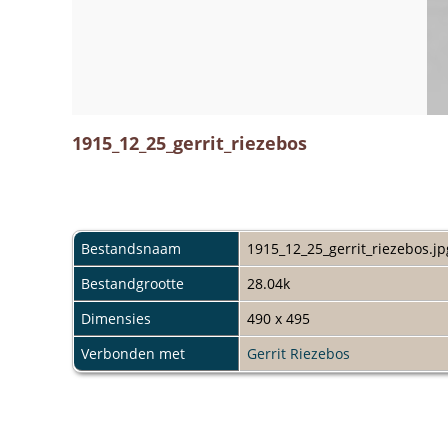
1915_12_25_gerrit_riezebos
Bestandsnaam
1915_12_25_gerrit_riezebos.jp
Bestandgrootte
28.04k
Dimensies
490 x 495
Verbonden met
Gerrit Riezebos