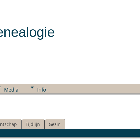
enealogie
Media
Info
ntschap
Tijdlijn
Gezin