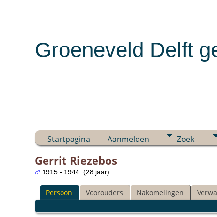
Groeneveld Delft g
Startpagina
Aanmelden
Zoek
Gerrit Riezebos
1915 - 1944 (28 jaar)
Persoon
Voorouders
Nakomelingen
Verwa